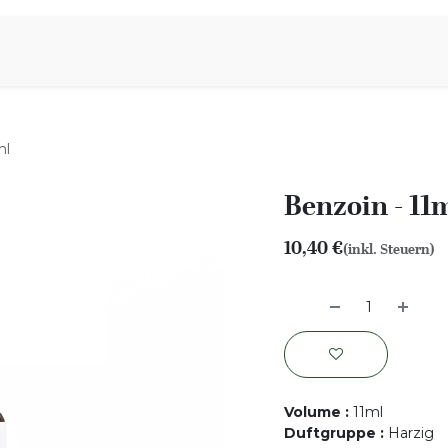
iration
Aromen Familie
ml
Benzoin - 11
10,40
€
(inkl. Steuern)
Volume
:
11ml
Duftgruppe
:
Harzig