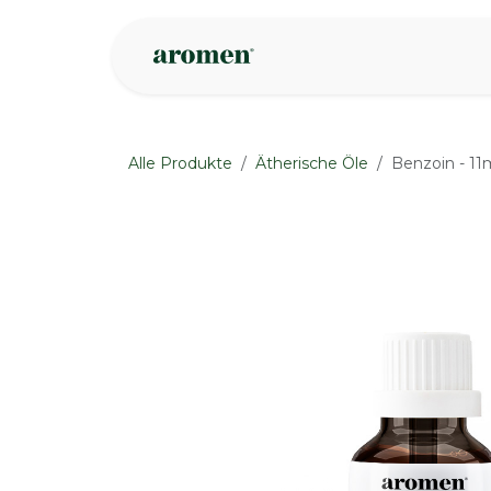
Zum Inhalt springen
Geschäft
Insp
Alle Produkte
Ätherische Öle
Benzoin - 11
None
None