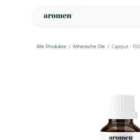
Zum Inhalt springen
Geschäft
Insp
Alle Produkte
Ätherische Öle
Cajeput - 10
None
None