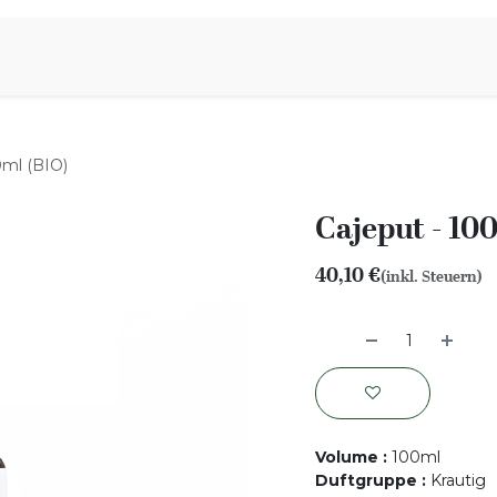
iration
Aromen Familie
0ml (BIO)
Cajeput - 10
40,10
€
(inkl. Steuern)
Volume
:
100ml
Duftgruppe
:
Krautig