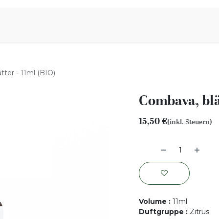
iration
Aromen Familie
tter - 11ml (BIO)
Combava, blä
15,50
€
(inkl. Steuern)
Volume
:
11ml
Duftgruppe
:
Zitrus