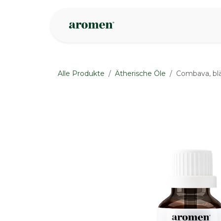
Zum Inhalt springen
Geschäft
Insp
Alle Produkte
Ätherische Öle
Combava, blä
None
None