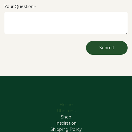
Your Question
*
Submit
Home
Über uns
Shop
Inspiration
Shipping Policy